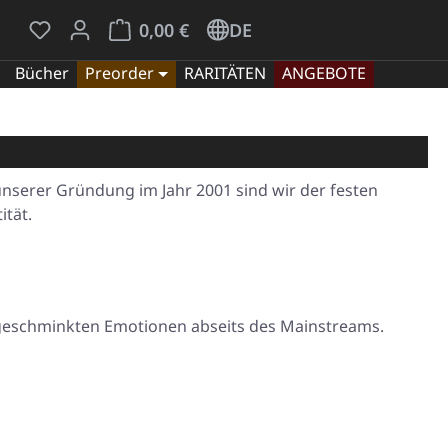
Du hast 0 Produkte auf dem Merkzettel
Warenkorb enthält 0 Positionen. Der Gesamt
0,00 €
DE
Bücher
Preorder
RARITÄTEN
ANGEBOTE
unserer Gründung im Jahr 2001 sind wir der festen
ität.
ungeschminkten Emotionen abseits des Mainstreams.