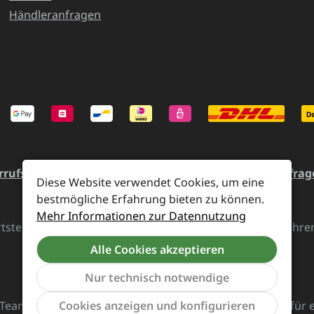
Händleranfragen
rrufsrecht und Rücksendung
Kontakt
Händleranfrag
Diese Website verwendet Cookies, um eine
bestmögliche Erfahrung bieten zu können.
Mehr Informationen zur Datennutzung
rtsteuer zzgl.
Versandkosten
und ggf. Nachnahmegebühren,
Alle Cookies akzeptieren
Vertrag widerrufen
Nur technisch notwendige
Team von Supreme Chaos Records rockt diesen Laden für 
Cookies anzeigen und konfigurieren