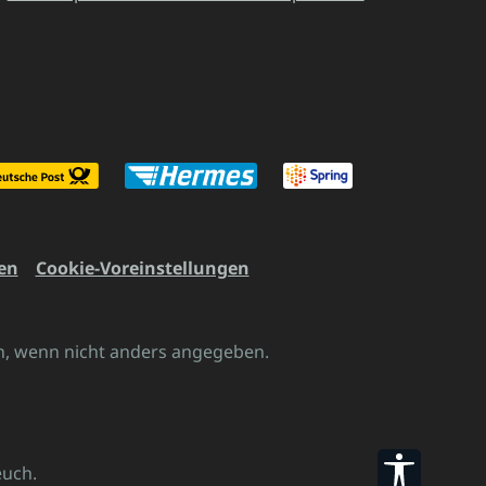
en
Cookie-Voreinstellungen
 wenn nicht anders angegeben.
Werkzeu
euch.