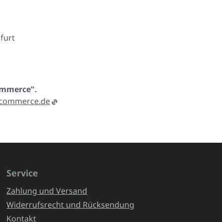
furt
Commerce".
-commerce.de
Service
Zahlung und Versand
Widerrufsrecht und Rücksendung
Kontakt