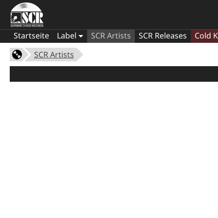
Startseite
Label
SCR Artists
SCR Releases
Cold K
SCR Artists