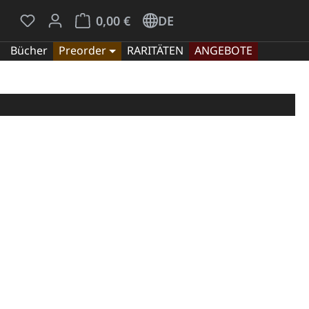
Du hast 0 Produkte auf dem Merkzettel
Warenkorb enthält 0 Positionen. Der Gesamt
0,00 €
DE
Bücher
Preorder
RARITÄTEN
ANGEBOTE